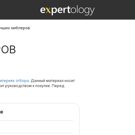
учших ниблеров
РОВ
итериях отбора.
Данный материал носит
жит руководством к покупке. Перед
е