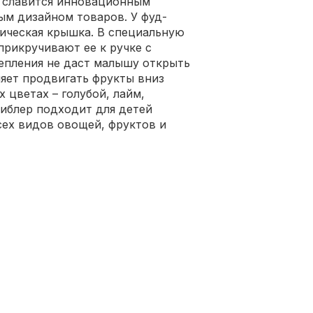
я славится инновационным
м дизайном товаров. У фуд-
ническая крышка. В специальную
прикручивают ее к ручке с
епления не даст малышу открыть
яет продвигать фрукты вниз
 цветах – голубой, лайм,
Ниблер подходит для детей
сех видов овощей, фруктов и