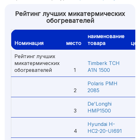
Рейтинг лучших микатермических
обогревателей
наименование
Номинация
место
товара
цен
Рейтинг лучших
микатермических
Timberk TCH
обогревателей
1
A1N 1500
3 
Polaris PMH
2
2085
4 
De'Longhi
3
HMP1500
9 
Hyundai H-
4
HC2-20-UI691
3 