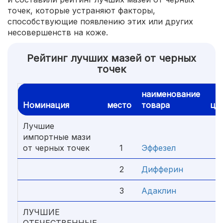
точек, которые устраняют факторы,
способствующие появлению этих или других
несовершенств на коже.
Рейтинг лучших мазей от черных
точек
наименование
Номинация
место
товара
це
Лучшие
импортные мази
от черных точек
1
Эффезел
1 
2
Дифферин
7
3
Адаклин
5
ЛУЧШИЕ