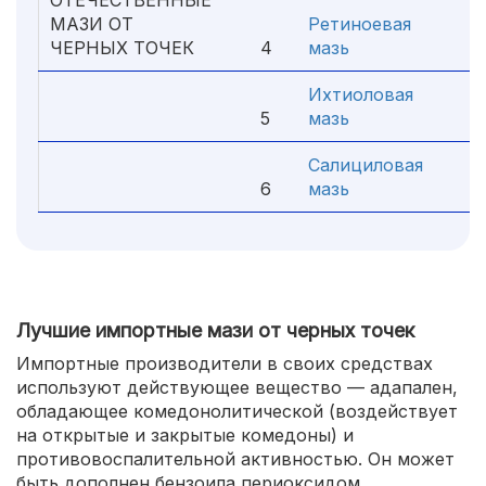
ОТЕЧЕСТВЕННЫЕ
МАЗИ ОТ
Ретиноевая
ЧЕРНЫХ ТОЧЕК
4
мазь
2
Ихтиоловая
5
мазь
3
Салициловая
6
мазь
2
Лучшие импортные мази от черных точек
Импортные производители в своих средствах
используют действующее вещество — адапален,
обладающее комедонолитической (воздействует
на открытые и закрытые комедоны) и
противовоспалительной активностью. Он может
быть дополнен бензоила периоксидом,