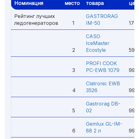
Номинация
место
товара
цен
Рейтинг лучших
GASTRORAG
4
ледогенераторов
1
IM-50
170
CASO
IceMaster
1
2
Ecostyle
590
PROFI COOK
2
3
PC-EWB 1079
990
Clatronic EWB
2
4
3526
990
Gastrorag DB-
1
5
02
990
Gemlux GL-IM-
1
6
88 2 л
990