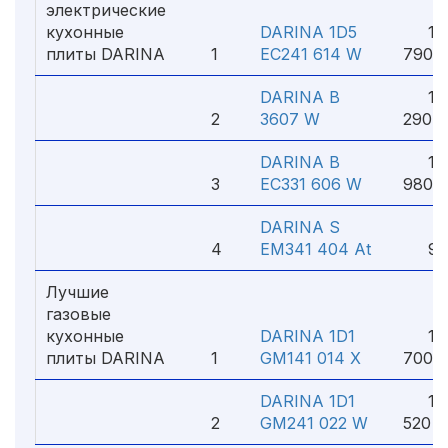
электрические
кухонные
DARINA 1D5
19
плиты DARINA
1
EC241 614 W
790 
DARINA B
16
2
3607 W
290 ₽
DARINA B
12
3
EC331 606 W
980 
DARINA S
4
EM341 404 At
9 3
Лучшие
газовые
кухонные
DARINA 1D1
16
плиты DARINA
1
GM141 014 X
700 
DARINA 1D1
14
2
GM241 022 W
520 ₽