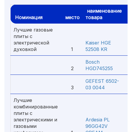
наименование
Номинация
место
товара
ц
Лучшие газовые
плиты с
электрической
Kaiser HGE
духовкой
1
52508 KR
0
Bosch
2
HGD745255
7
GEFEST 6502-
3
03 0044
7
Лучшие
комбинированные
плиты с
электрическими и
Ardesia PL
газовыми
96GG42V