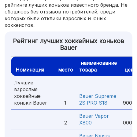
рейтинга лучших коньков известного бренда. Не
обошлось без отзывов потребителей, среди
которых были отклики взрослых и юных
хоккеистов.
Рейтинг лучших хоккейных коньков
Bauer
наименование
Номинация
место
товара
цена
Лучшие
взрослые
хоккейные
Bauer Supreme
4
коньки Bauer
1
2S PRO S18
900 ₽
Bauer Vapor
2
2
X800
000 ₽
Bauer Nexus
1