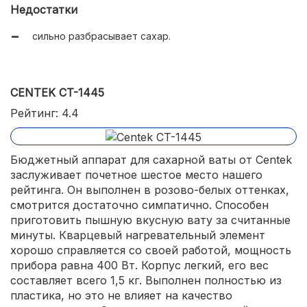
Недостатки
большой диаметр чаши;
сильно разбрасывает сахар.
легкое приготовление сахарной ваты;
весит менее 2 кг.
CENTEK CT-1445
Рейтинг: 4.4
Бюджетный аппарат для сахарной ваты от Centek
заслуживает почетное шестое место нашего
рейтинга. Он выполнен в розово-белых оттенках,
смотрится достаточно симпатично. Способен
приготовить пышную вкусную вату за считанные
минуты. Кварцевый нагревательный элемент
хорошо справляется со своей работой, мощность
прибора равна 400 Вт. Корпус легкий, его вес
составляет всего 1,5 кг. Выполнен полностью из
пластика, но это не влияет на качество