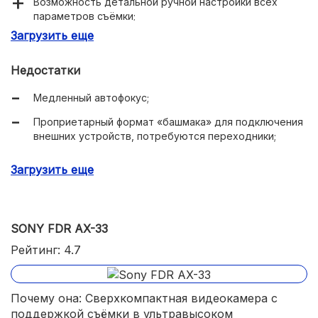
Возможность детальной ручной настройки всех
параметров съёмки;
Загрузить еще
Есть режим ночной съёмки и инфракрасная
подсветка.
Недостатки
Медленный автофокус;
Проприетарный формат «башмака» для подключения
внешних устройств, потребуются переходники;
Проприетарный формат разъёмов для подключения
Загрузить еще
устройств дистанционного управления, стандартные
LANC не подойдут.
SONY FDR AX-33
Рейтинг: 4.7
Почему она: Сверхкомпактная видеокамера с
поддержкой съёмки в ультравысоком