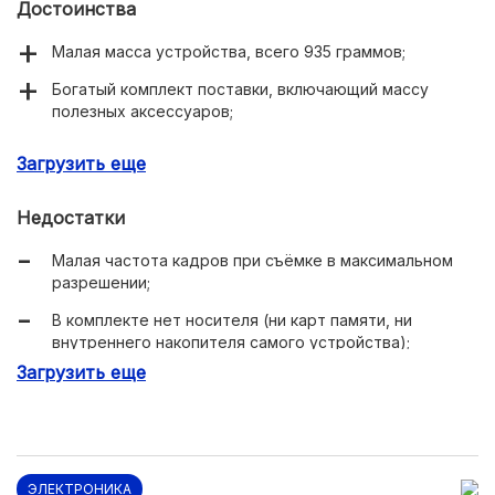
Достоинства
Малая масса устройства, всего 935 граммов;
Богатый комплект поставки, включающий массу
полезных аксессуаров;
Поддержка видеосъёмки в разрешении 4K UHD.
Загрузить еще
Недостатки
Малая частота кадров при съёмке в максимальном
разрешении;
В комплекте нет носителя (ни карт памяти, ни
внутреннего накопителя самого устройства);
Загрузить еще
Не поддерживается кодек H.265, который уменьшает
«вес» видео в высоком разрешении.
ЭЛЕКТРОНИКА