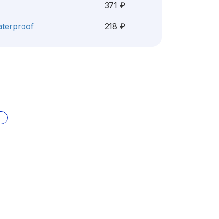
371 ₽
aterproof
218 ₽