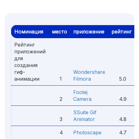
Номинация
место
приложение
рейтинг
Рейтинг
приложений
для
создания
гиф-
Wondershare
анимации
1
Filmora
5.0
Footej
2
Camera
4.9
SSuite Gif
3
Animator
4.8
4
Photoscape
4.7