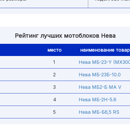
Рейтинг лучших мотоблоков Нева
место
наименование товар
1
Нева МБ-23-Y (MX300
2
Нева МБ-23Б-10.0
3
Нева MБ2-Б MА V
4
Нева МБ-2Н-5.6
5
Нева MБ-Б6,5 RS