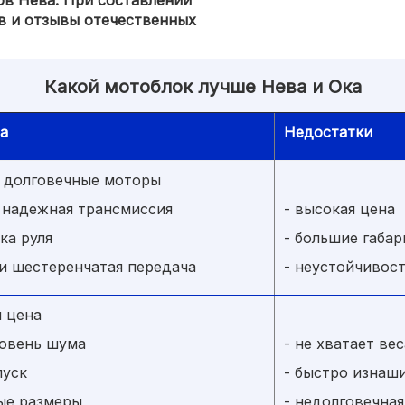
ов Нева. При составлении
в и отзывы отечественных
Какой мотоблок лучше Нева и Ока
а
Недостатки
 долговечные моторы
и надежная трансмиссия
- высокая цена
ка руля
- большие габа
ли шестеренчатая передача
- неустойчивос
я цена
ровень шума
- не хватает ве
пуск
- быстро изнаш
ые размеры
- недолговечна