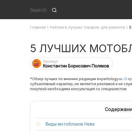
Главная
\
Рейтинги лучших товаров для ремонта
\
5
5 ЛУЧШИХ МОТОБ
Эксперт
Константин Борисович Поляков
*Обзор лучших по мнению редакции expertology.ru.
О кр
субъективный характер, не является рекламой и не слу
покупкой необходима консультация со специалистом.
Содержани
Виды мотоблоков Нева