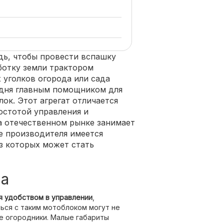
дь, чтобы провести вспашку
ботку земли трактором
 уголков огорода или сада
одня главным помощником для
ок. Этот агрегат отличается
остотой управления и
 отечественном рынке занимает
е производителя имеется
з которых может стать
ва
ся удобством в управлении
,
ься с таким мотоблоком могут не
е огородники. Малые габариты