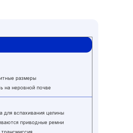
ритные размеры
ть на неровной почве
са для вспахивания целины
иваются приводные ремни
я трансмиссия