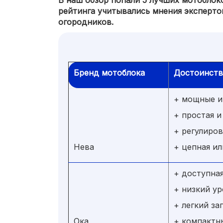
В наш обзор попали 5 лучших мотоблок
рейтинга учитывались мнения эксперто
огородников.
Бренд мотоблока
Достоинств
+ мощные и
+ простая 
+ регулиров
Нева
+ цепная и
+ доступна
+ низкий у
+ легкий за
Ока
+ компактн