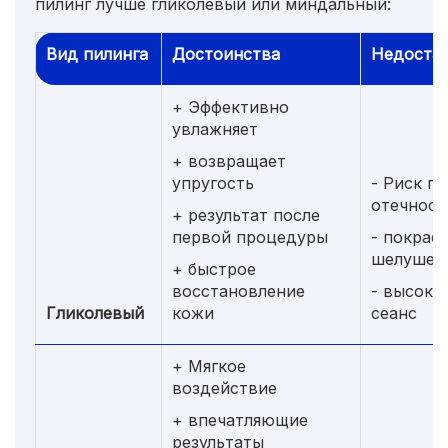
пилинг лучше гликолевый или миндальный:
Вид пилинга
Достоинства
Недоста
+ Эффективно
увлажняет
+ возвращает
упругость
- Риск п
отечност
+ результат после
первой процедуры
- покрас
шелушен
+ быстрое
восстановление
- высокая
Гликолевый
кожи
сеанс
+ Мягкое
воздействие
+ впечатляющие
результаты