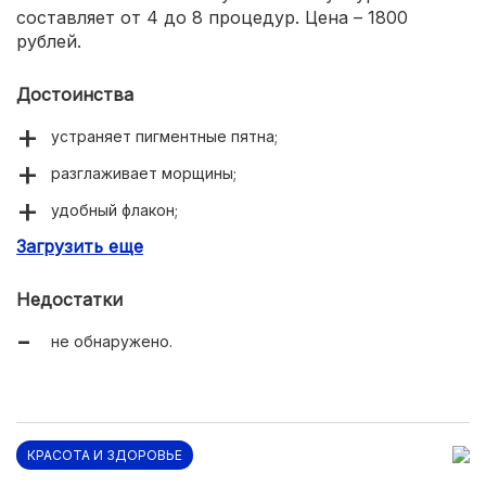
составляет от 4 до 8 процедур. Цена – 1800
рублей.
Достоинства
устраняет пигментные пятна;
разглаживает морщины;
удобный флакон;
Загрузить еще
обладает бактериостатическим эффектом;
хорошо работает против акне;
Недостатки
оптимальная цена;
не обнаружено.
приятная текстура;
нейтральный запах.
КРАСОТА И ЗДОРОВЬЕ