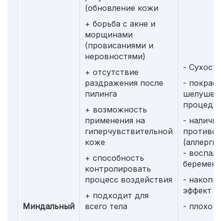
(обновление кожи
+ борьба с акне и
морщинами
(провисаниями и
неровностями)
- Сухост
+ отсутствие
раздражения после
- покрас
пилинга
шелушен
процеду
+ возможность
применения на
- наличи
гиперчувствительной
противоп
коже
(аллергия
- воспале
+ способность
беременн
контролировать
процесс воздействия
- накопи
эффект
+ подходит для
Миндальный
всего тела
- плохо 