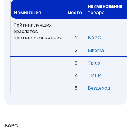
наименование
Номинация
место
товара
р
Рейтинг лучших
браслетов
противоскольжения
1
БАРС
2
Biltema
3
Tplus
4
ТИГР
5
Вездеход
БАРС