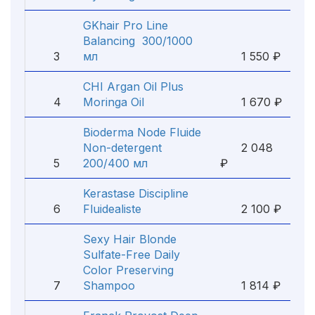
GKhair Pro Line
Balancing 300/1000
3
мл
1 550 ₽
CHI Argan Oil Plus
4
Moringa Oil
1 670 ₽
Bioderma Node Fluide
Non-detergent
2 048
5
200/400 мл
₽
Kerastase Discipline
6
Fluidealiste
2 100 ₽
Sexy Hair Blonde
Sulfate-Free Daily
Color Preserving
7
Shampoo
1 814 ₽