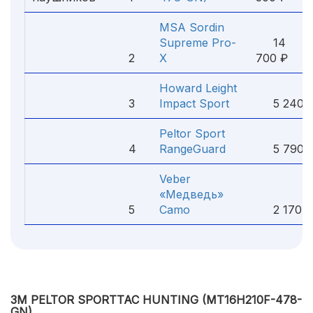
MSA Sordin
Supreme Pro-
14
2
X
700 ₽
Howard Leight
3
Impact Sport
5 240 
Peltor Sport
4
RangeGuard
5 790 
Veber
«Медведь»
5
Camo
2 170 ₽
3M PELTOR SPORTTAC HUNTING (MT16H210F-478-
GN)