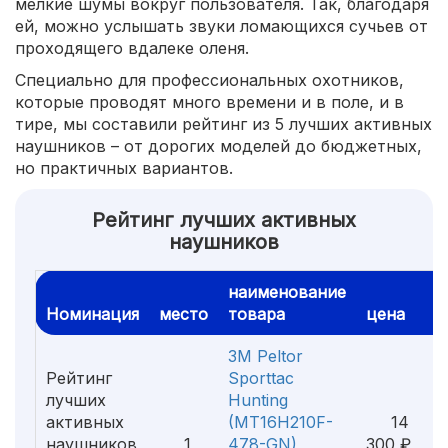
мелкие шумы вокруг пользователя. Так, благодаря
ей, можно услышать звуки ломающихся сучьев от
проходящего вдалеке оленя.
Специально для профессиональных охотников,
которые проводят много времени и в поле, и в
тире, мы составили рейтинг из 5 лучших активных
наушников – от дорогих моделей до бюджетных,
но практичных вариантов.
Рейтинг лучших активных
наушников
наименование
Номинация
место
товара
цена
3M Peltor
Рейтинг
Sporttac
лучших
Hunting
активных
(MT16H210F-
14
наушников
1
478-GN)
300 ₽