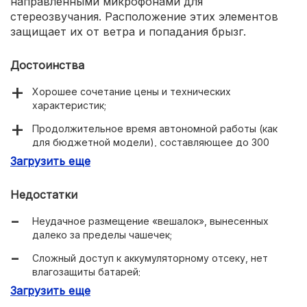
направленными микрофонами для
стереозвучания. Расположение этих элементов
защищает их от ветра и попадания брызг.
Достоинства
Хорошее сочетание цены и технических
характеристик;
Продолжительное время автономной работы (как
для бюджетной модели), составляющее до 300
часов от двух батареек стандарта ААА;
Загрузить еще
Удобная складная конструкция и надёжный корпус.
Недостатки
Неудачное размещение «вешалок», вынесенных
далеко за пределы чашечек;
Сложный доступ к аккумуляторному отсеку, нет
влагозащиты батарей;
Загрузить еще
Небольшая задержка при блокировании первого