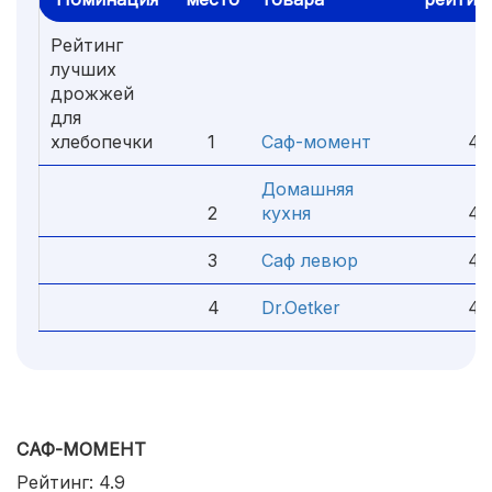
Рейтинг
лучших
дрожжей
для
хлебопечки
1
Саф-момент
4.
Домашняя
2
кухня
4.
3
Саф левюр
4.
4
Dr.Oetker
4.
САФ-МОМЕНТ
Рейтинг: 4.9