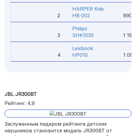
HARPER Kids
2
HB-202
890 
Philips
3
SHK1030
1 199
Lexibook
4
HP010
1 092
JBL JR300BT
Рейтинг: 4.9
Заслуженным лидером рейтинга детских
наушников становится модель JR300BT от