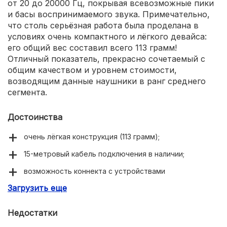
от 20 до 20000 Гц, покрывая всевозможные пики
и басы воспринимаемого звука. Примечательно,
что столь серьёзная работа была проделана в
условиях очень компактного и лёгкого девайса:
его общий вес составил всего 113 грамм!
Отличный показатель, прекрасно сочетаемый с
общим качеством и уровнем стоимости,
возводящим данные наушники в ранг среднего
сегмента.
Достоинства
очень лёгкая конструкция (113 грамм);
15-метровый кабель подключения в наличии;
возможность коннекта с устройствами
воспроизведения посредством mini jack 3.5 или
Загрузить еще
Bluetooth 4;
оптимальные параметры звучания;
Недостатки
высокое качество сборки, выгодное соотношение с