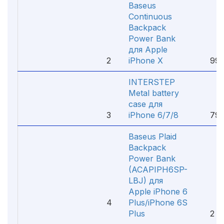
Baseus
Continuous
Backpack
Power Bank
для Apple
2
iPhone X
990
INTERSTEP
Metal battery
case для
3
iPhone 6/7/8
790
Baseus Plaid
Backpack
Power Bank
(ACAPIPH6SP-
LBJ) для
Apple iPhone 6
4
Plus/iPhone 6S
Plus
2 19