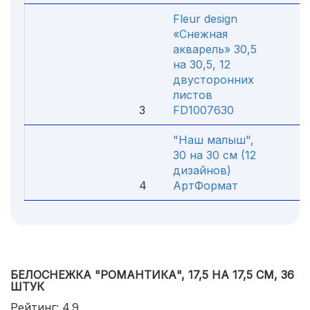
Fleur design
«Снежная
акварель» 30,5
на 30,5, 12
двусторонних
листов
3
FD1007630
32
"Наш малыш",
30 на 30 см (12
дизайнов)
4
АртФормат
29
БЕЛОСНЕЖКА "РОМАНТИКА", 17,5 НА 17,5 СМ, 36
ШТУК
Рейтинг: 4.9