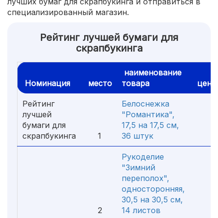
лучших бумаг для скрапбукинга и отправиться в
специализированный магазин.
Рейтинг лучшей бумаги для
скрапбукинга
наименование
Номинация
место
товара
цена
Рейтинг
Белоснежка
лучшей
"Романтика",
бумаги для
17,5 на 17,5 см,
скрапбукинга
1
36 штук
13
Рукоделие
"Зимний
переполох",
односторонняя,
30,5 на 30,5 см,
2
14 листов
25