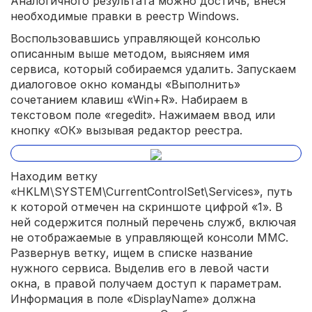
Аналогичного результата можно достичь, внеся
необходимые правки в реестр Windows.
Воспользовавшись управляющей консолью
описанным выше методом, выясняем имя
сервиса, который собираемся удалить. Запускаем
диалоговое окно команды «Выполнить»
сочетанием клавиш «Win+R». Набираем в
текстовом поле «regedit». Нажимаем ввод или
кнопку «ОК» вызывая редактор реестра.
Находим ветку
«HKLM\SYSTEM\CurrentControlSet\Services», путь
к которой отмечен на скриншоте цифрой «1». В
ней содержится полный перечень служб, включая
не отображаемые в управляющей консоли MMC.
Развернув ветку, ищем в списке название
нужного сервиса. Выделив его в левой части
окна, в правой получаем доступ к параметрам.
Информация в поле «DisplayName» должна