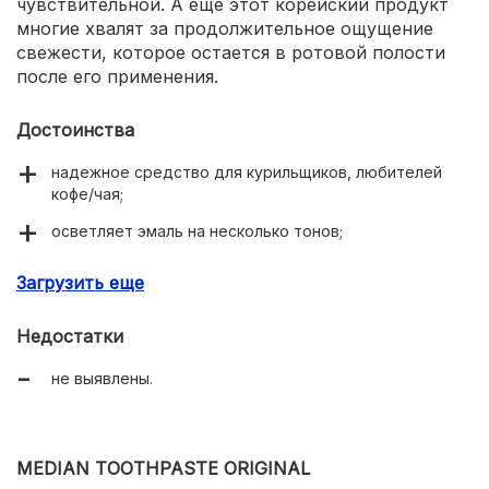
чувствительной. А еще этот корейский продукт
многие хвалят за продолжительное ощущение
свежести, которое остается в ротовой полости
после его применения.
Достоинства
надежное средство для курильщиков, любителей
кофе/чая;
осветляет эмаль на несколько тонов;
не провоцирует повышенную чувствительность
Загрузить еще
зубов;
отлично освежает ротовую полость.
Недостатки
не выявлены.
MEDIAN TOOTHPASTE ORIGINAL