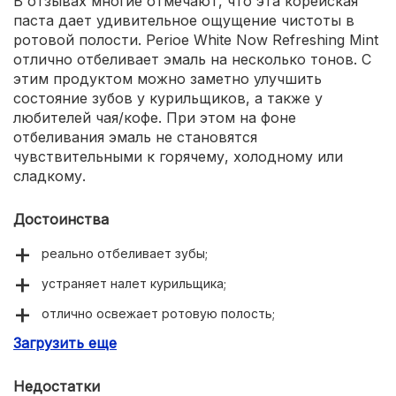
В отзывах многие отмечают, что эта корейская
паста дает удивительное ощущение чистоты в
ротовой полости. Perioe White Now Refreshing Mint
отлично отбеливает эмаль на несколько тонов. С
этим продуктом можно заметно улучшить
состояние зубов у курильщиков, а также у
любителей чая/кофе. При этом на фоне
отбеливания эмаль не становятся
чувствительными к горячему, холодному или
сладкому.
Достоинства
реально отбеливает зубы;
устраняет налет курильщика;
отлично освежает ротовую полость;
Загрузить еще
практичная крышка на тубе;
не повышает чувствительность эмали.
Недостатки