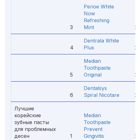
Perioe White
Now
Refreshing
3
Mint
279
Dentrala White
4
Plus
290
Median
Toothpaste
5
Original
295
Dentalsys
6
Spiral Nicotare
221
Лучшие
корейские
Median
зубные пасты
Toothpaste
для проблемных
Prevent
десен
1
Gingivitis
290