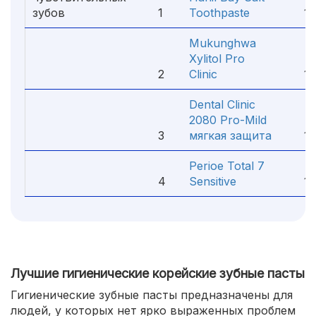
зубов
1
Toothpaste
190
Mukunghwa
Xylitol Pro
2
Clinic
158
Dental Clinic
2080 Pro-Mild
3
мягкая защита
112
Perioe Total 7
4
Sensitive
189
Лучшие гигиенические корейские зубные пасты
Гигиенические зубные пасты предназначены для
людей, у которых нет ярко выраженных проблем