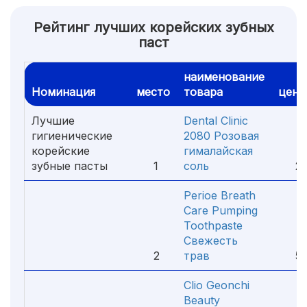
Рейтинг лучших корейских зубных
паст
наименование
Номинация
место
товара
цена
Лучшие
Dental Clinic
гигиенические
2080 Розовая
корейские
гималайская
зубные пасты
1
соль
230
Perioe Breath
Care Pumping
Toothpaste
Свежесть
2
трав
590
Clio Geonchi
Beauty