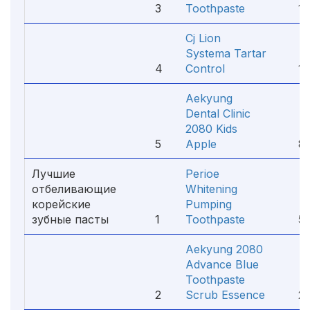
3
Toothpaste
120
Cj Lion
Systema Tartar
4
Control
142
Aekyung
Dental Clinic
2080 Kids
5
Apple
85
Лучшие
Perioe
отбеливающие
Whitening
корейские
Pumping
зубные пасты
1
Toothpaste
590
Aekyung 2080
Advance Blue
Toothpaste
2
Scrub Essence
250