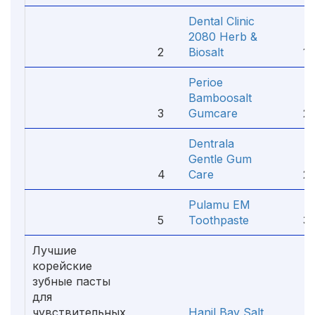
Dental Clinic
2080 Herb &
2
Biosalt
108
Perioe
Bamboosalt
3
Gumcare
273
Dentrala
Gentle Gum
4
Care
210
Pulamu EM
5
Toothpaste
370
Лучшие
корейские
зубные пасты
для
чувствительных
Hanil Bay Salt