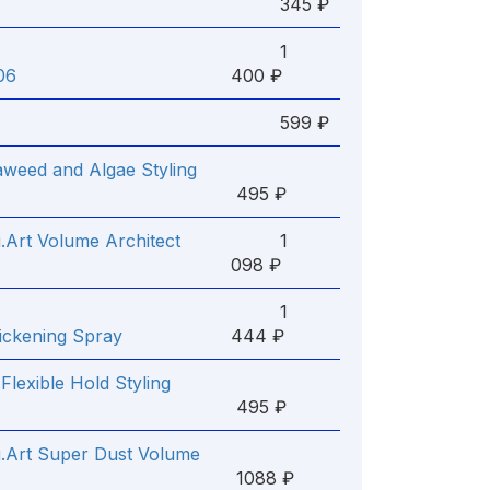
345 ₽
1
06
400 ₽
599 ₽
eaweed and Algae Styling
495 ₽
i.Art Volume Architect
1
098 ₽
1
ickening Spray
444 ₽
lexible Hold Styling
495 ₽
i.Art Super Dust Volume
1088 ₽