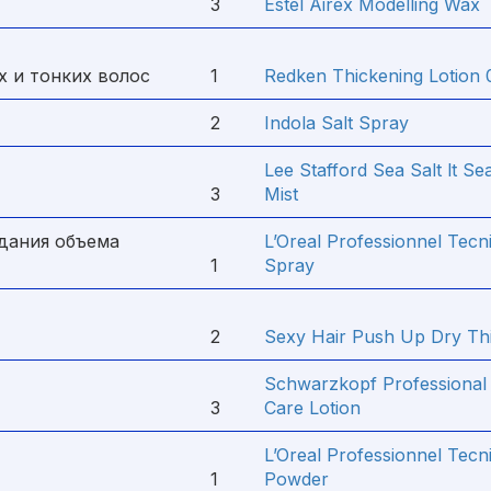
3
Estel Airex Modelling Wax
х и тонких волос
1
Redken Thickening Lotion 
2
Indola Salt Spray
Lee Stafford Sea Salt lt S
3
Mist
дания объема
L’Oreal Professionnel Tecn
1
Spray
2
Sexy Hair Push Up Dry Th
Schwarzkopf Professional F
3
Care Lotion
L’Oreal Professionnel Tecn
1
Powder