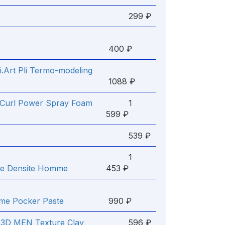
299 ₽
400 ₽
i.Art Pli Termo-modeling
1088 ₽
r Curl Power Spray Foam
1
599 ₽
539 ₽
1
me Densite Homme
453 ₽
mme Pocker Paste
990 ₽
 3D MEN Texture Clay
596 ₽