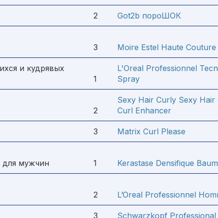
2
Got2b пороШОК
3
Moire Estel Haute Couture
ихся и кудрявых
L'Oreal Professionnel Tecn
1
Spray
Sexy Hair Curly Sexy Hai
2
Curl Enhancer
3
Matrix Curl Please
с для мужчин
1
Kerastase Densifique Bau
2
L’Oreal Professionnel Ho
3
Schwarzkopf Professional