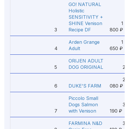
GO! NATURAL
Holistic
SENSITIVITY +
SHINE Venison
1
3
Recipe DF
800 ₽
Arden Grange
1
4
Adult
650 ₽
ORIJEN ADULT
5
DOG ORIGINAL
289
2
6
DUKE'S FARM
080 ₽
Piccolo Small
Dogs Salmon
3
7
with Venison
190 ₽
FARMINA N&D
3