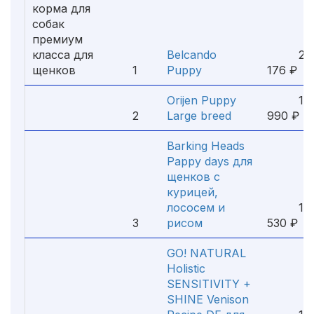
корма для
собак
премиум
класса для
Belcando
2
щенков
1
Puppy
176 ₽
Orijen Puppy
1
2
Large breed
990 ₽
Barking Heads
Pappy days для
щенков с
курицей,
лососем и
1
3
рисом
530 ₽
GO! NATURAL
Holistic
SENSITIVITY +
SHINE Venison