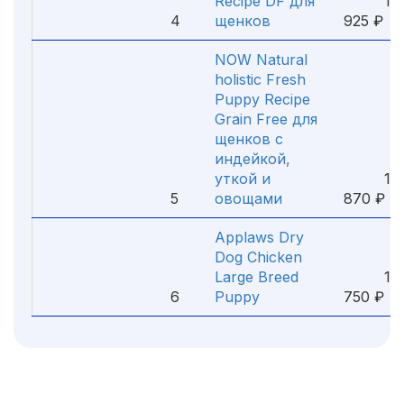
Recipe DF для
1
4
щенков
925 ₽
NOW Natural
holistic Fresh
Puppy Recipe
Grain Free для
щенков с
индейкой,
уткой и
1
5
овощами
870 ₽
Applaws Dry
Dog Chicken
Large Breed
1
6
Puppy
750 ₽