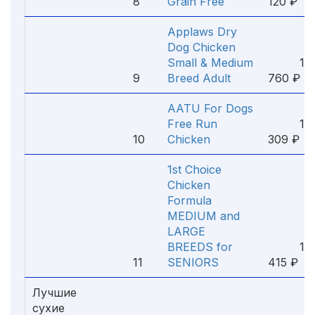
8
Grain Free
120 ₽
Applaws Dry
Dog Chicken
Small & Medium
1
9
Breed Adult
760 ₽
AATU For Dogs
Free Run
1
10
Chicken
309 ₽
1st Choice
Chicken
Formula
MEDIUM and
LARGE
BREEDS for
1
11
SENIORS
415 ₽
Лучшие
сухие