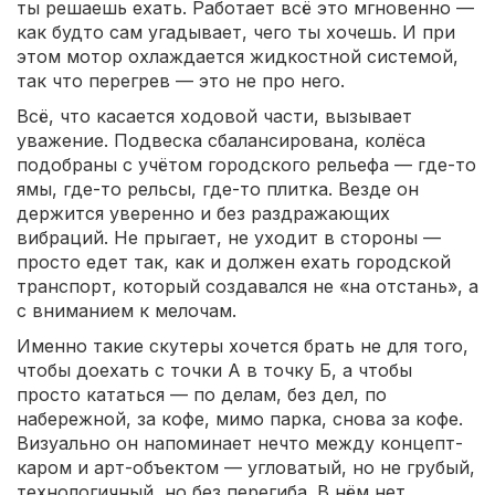
ты решаешь ехать. Работает всё это мгновенно —
как будто сам угадывает, чего ты хочешь. И при
этом мотор охлаждается жидкостной системой,
так что перегрев — это не про него.
Всё, что касается ходовой части, вызывает
уважение. Подвеска сбалансирована, колёса
подобраны с учётом городского рельефа — где-то
ямы, где-то рельсы, где-то плитка. Везде он
держится уверенно и без раздражающих
вибраций. Не прыгает, не уходит в стороны —
просто едет так, как и должен ехать городской
транспорт, который создавался не «на отстань», а
с вниманием к мелочам.
Именно такие скутеры хочется брать не для того,
чтобы доехать с точки А в точку Б, а чтобы
просто кататься — по делам, без дел, по
набережной, за кофе, мимо парка, снова за кофе.
Визуально он напоминает нечто между концепт-
каром и арт-объектом — угловатый, но не грубый,
технологичный, но без перегиба. В нём нет