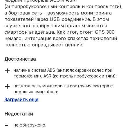
(антипробуксовочный контроль и контроль тяги),
а бортовая сеть – возможность мониторинга
показателей через USB-соединение. В этом
случае контролирующим органом является
смартфон владельца. Как итог, стоит GTS 300
немало, интеграция всего «пакета» технологий
полностью оправдывает ценник.
Достоинства
наличие систем ABS (антиблокировки колес при
торможении), ASR (контроль пробуксовок и тяги);
возможность мониторинга состояния скутера с
помощью смартфона;
Загрузить еще
очень узнаваемый внешний вид;
внушительная динамика разгона и 140 км/ч
Недостатки
максимальной скорости.
не обнаружено.