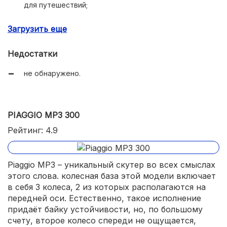
для путешествий;
мощный двигатель, позволяющий разгоняться до 160
Загрузить еще
км/ч;
наличие систем контроля пути и антиблокировки
Недостатки
тормозов;
не обнаружено.
приятный внешний вид (в духе компании BMW);
комфортабельность сиденья и подвески.
PIAGGIO MP3 300
Рейтинг: 4.9
Piaggio MP3 – уникальный скутер во всех смыслах
этого слова. колесная база этой модели включает
в себя 3 колеса, 2 из которых располагаются на
передней оси. Естественно, такое исполнение
придаёт байку устойчивости, но, по большому
счету, второе колесо спереди не ощущается,