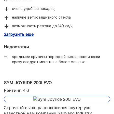
очень удобная посадка;
наличие ветрозащитного стекла;
возможность разгона до 140 км/ч;
Загрузить еще
приятный внешний вид;
самый вместительный из среднеразмерных скутеров;
Недостатки
уникальная реализация тормозной системы (при
«родные» пружины передней вилки практически
торможении заднего колеса часть усилия идет на
сразу следует менять на более мощные.
подтормаживание переднего).
SYM JOYRIDE 200I EVO
Рейтинг: 4.6
Строчкой выше расположился скутер уже
известной нам компании Sanyang Industry,