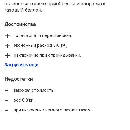
останется только приобрести и заправить
газовый баллон.
Достоинства
колесики для перестановки;
экономный расход 310 г/ч;
отключение при опрокидывании;
Загрузить еще
подходит для коммерческого использования при
отоплении гаража СТО;
Недостатки
контроль утечки газа и выхода СО2.
высокая стоимость;
вес 6.3 кг;
при включении немного пахнет газом.