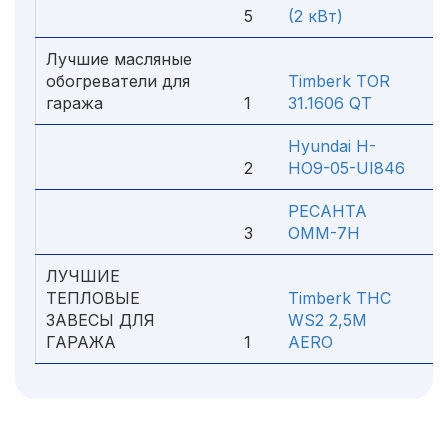
5
(2 кВт)
1
Лучшие масляные
обогреватели для
Timberk TOR
гаража
1
31.1606 QT
2
Hyundai H-
2
HO9-05-UI846
1
РЕСАНТА
3
ОММ-7Н
1
ЛУЧШИЕ
ТЕПЛОВЫЕ
Timberk THC
ЗАВЕСЫ ДЛЯ
WS2 2,5M
ГАРАЖА
1
AERO
2