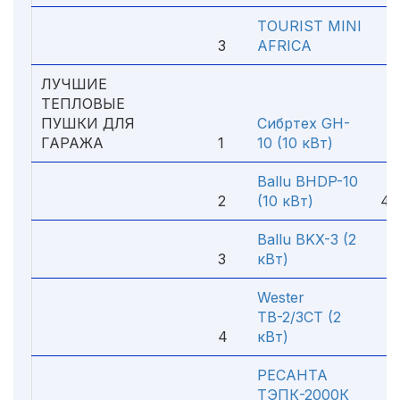
TOURIST MINI
3
AFRICA
1
ЛУЧШИЕ
ТЕПЛОВЫЕ
ПУШКИ ДЛЯ
Сибртех GH-
ГАРАЖА
1
10 (10 кВт)
4
Ballu BHDP-10
1
2
(10 кВт)
48
Ballu BKX-3 (2
3
кВт)
1
Wester
ТВ-2/3СТ (2
4
кВт)
1
РЕСАНТА
ТЭПК-2000К