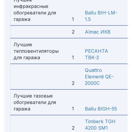
инфракрасные
обогреватели для
Ballu BIH-LM-
гаража
1
1.5
2
2
Almac ИК8
2
Лучшие
тепловентиляторы
РЕСАНТА
для гаража
1
ТВК-2
1
Quattro
Elementi QE-
2
2000C
1
Лучшие газовые
обогреватели для
гаража
1
Ballu BIGH-55
5
Timberk TGH
2
4200 SM1
3