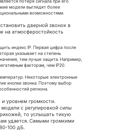
является потеря сигнала при его
акие модели выглядят более
кциональными возможностями.
 установить дверной звонок в
ие на атмосферостойкость
ить индекс IP. Первая цифра после
вторая указывает на степень
начения, тем лучше защита. Например,
негативным факторам, чем IP20.
температур. Некоторые электронные
тие кнопки звонка. Поэтому выбор
особенностей региона.
 и уровнем громкости.
 модели с регулировкой силы
прихожей, то услышать тихую
цам удается. Самыми громкими
80-100 дБ.