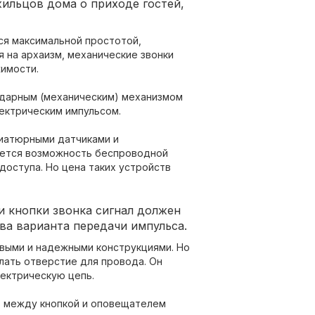
ильцов дома о приходе гостей,
ся максимальной простотой,
 на архаизм, механические звонки
имости.
дарным (механическим) механизмом
лектрическим импульсом.
иатюрными датчиками и
яется возможность беспроводной
доступа. Но цена таких устройств
и кнопки звонка сигнал должен
два варианта передачи импульса.
выми и надежными конструкциями. Но
лать отверстие для провода. Он
лектрическую цепь.
ь между кнопкой и оповещателем