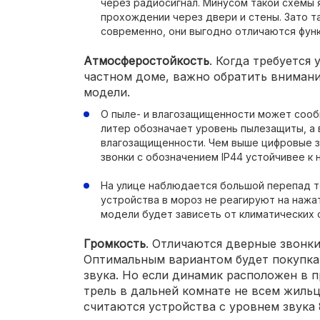
через радиосигнал. Минусом такой схемы 
прохождении через двери и стены. Зато т
современно, они выгодно отличаются фун
Атмосферостойкость
. Когда требуется
частном доме, важно обратить вниман
модели.
О пыле- и влагозащищенности может сообщ
литер обозначает уровень пылезащиты, а 
влагозащищенности. Чем выше цифровые з
звонки с обозначением IP44 устойчивее к 
На улице наблюдается большой перепад 
устройства в мороз не реагируют на нажа
модели будет зависеть от климатических 
Громкость
. Отличаются дверные звонки
Оптимальным вариантом будет покупка
звука. Но если динамик расположен в 
трель в дальней комнате не всем жиль
считаются устройства с уровнем звука 