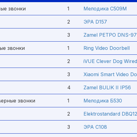
ые звонки
1
Мелодика С509М
2
ЭРА D157
3
Zamel РЕТРО DNS-97
ые звонки
1
Ring Video Doorbell
2
iVUE Clever Dog Wired
3
Xiaomi Smart Video Do
4
Zamel BULIK II IP56
верные звонки
1
Мелодика Б530
2
Elektrostandard DBQ
3
ЭРА C108