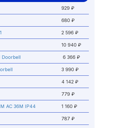
929 ₽
680 ₽
1
2 596 ₽
10 940 ₽
 Doorbell
6 366 ₽
orbell
3 990 ₽
4 142 ₽
779 ₽
12M AC 36M IP44
1 160 ₽
787 ₽