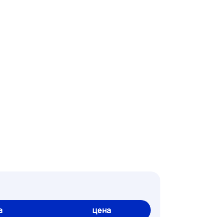
а
цена