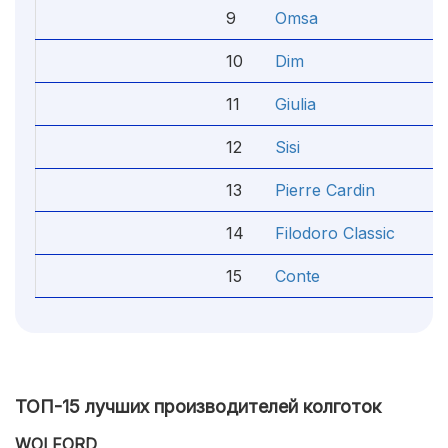
9
Omsa
4
10
Dim
4
11
Giulia
4
12
Sisi
4
13
Pierre Cardin
4
14
Filodoro Classic
4
15
Conte
4
ТОП-15 лучших производителей колготок
WOLFORD