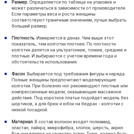
Размер
. Определяется по таблице на упаковке и
может различаться в зависимости от производителя.
Если параметры веса и роста женщины
соответствуют граничным значениям, лучше выбрать
больший размер.
Плотность
. Измеряется в денах. Чем выше этот
показатель, тем колготки плотнее. По плотности
колготки делятся на ультратонкие, тонкие, средние и
плотные. И выбираются с учетом времени года и
обстоятельств использования.
Фасон
. Выбирается под требования фигуры и наряда.
Полные женщины предпочитают моделирующие
колготки. При болезнях ног рекомендуют плотные или
компрессионные модели, оказывающие массажное
действие. Под короткое платье подойдет модель без
шортиков, а для брюк и юбок на бедрах - колготки с
низкой посадкой.
Материал
. В состав волокон входят полиамид,
эластан, лайкра, микрофибра, хлопок, шерсть, акрил.
Все они влияют на качество ткани. Ткань должна быть