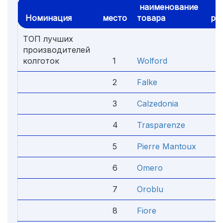
наименование
Номинация
место
товара
рей
ТОП лучших
производителей
колготок
1
Wolford
5
2
Falke
4
3
Calzedonia
4
4
Trasparenze
4
5
Pierre Mantoux
4
6
Omero
4
7
Oroblu
4
8
Fiore
4