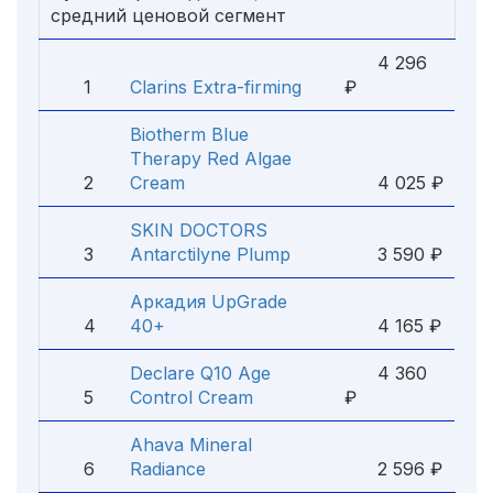
средний ценовой сегмент
4 296
1
Clarins Extra-firming
₽
Biotherm Blue
Therapy Red Algae
2
Cream
4 025 ₽
SKIN DOCTORS
3
Antarctilyne Plump
3 590 ₽
Аркадия UpGrade
4
40+
4 165 ₽
Declare Q10 Age
4 360
5
Control Cream
₽
Ahava Mineral
6
Radiance
2 596 ₽