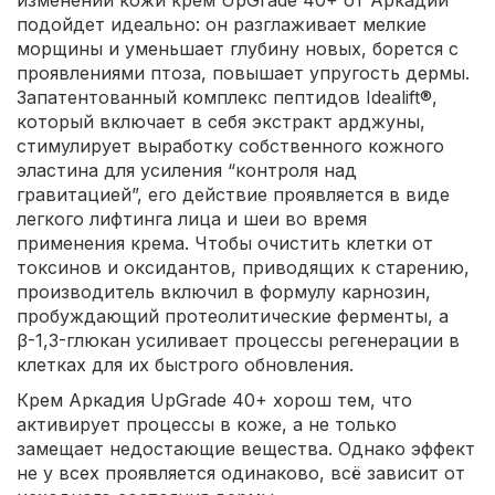
изменений кожи крем UpGrade 40+ от Аркадии
подойдет идеально: он разглаживает мелкие
морщины и уменьшает глубину новых, борется с
проявлениями птоза, повышает упругость дермы.
Запатентованный комплекс пептидов Idealift®,
который включает в себя экстракт арджуны,
стимулирует выработку собственного кожного
эластина для усиления “контроля над
гравитацией”, его действие проявляется в виде
легкого лифтинга лица и шеи во время
применения крема. Чтобы очистить клетки от
токсинов и оксидантов, приводящих к старению,
производитель включил в формулу карнозин,
пробуждающий протеолитические ферменты, а
β-1,3-глюкан усиливает процессы регенерации в
клетках для их быстрого обновления.
Крем Аркадия UpGrade 40+ хорош тем, что
активирует процессы в коже, а не только
замещает недостающие вещества. Однако эффект
не у всех проявляется одинаково, всё зависит от