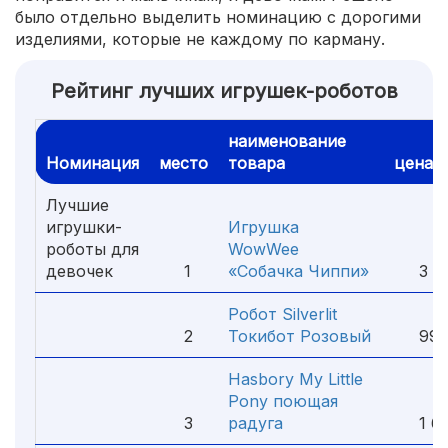
было отдельно выделить номинацию с дорогими
изделиями, которые не каждому по карману.
Рейтинг лучших игрушек-роботов
наименование
Номинация
место
товара
цена
Лучшие
игрушки-
Игрушка
роботы для
WowWee
девочек
1
«Собачка Чиппи»
3 99
Робот Silverlit
2
Токибот Розовый
990
Hasbory My Little
Pony поющая
3
радуга
1 69