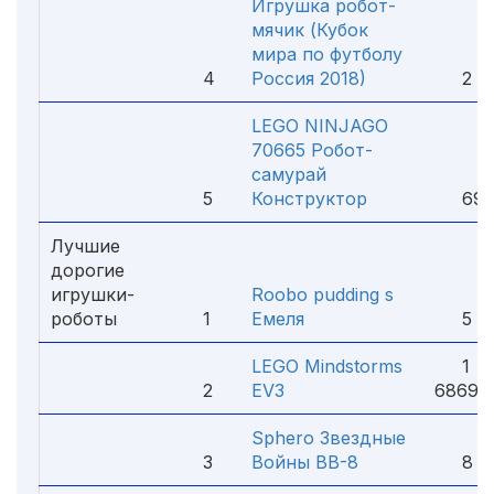
Игрушка робот-
мячик (Кубок
мира по футболу
4
Россия 2018)
2 99
LEGO NINJAGO
70665 Робот-
самурай
5
Конструктор
699
Лучшие
дорогие
игрушки-
Roobo pudding s
роботы
1
Емеля
5 79
LEGO Mindstorms
1
2
EV3
6869 
Sphero Звездные
3
Войны BB-8
8 50