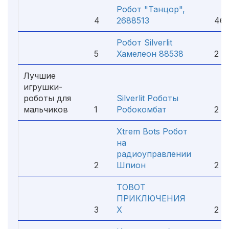
Робот "Танцор",
4
2688513
464
Робот Silverlit
5
Хамелеон 88538
2 15
Лучшие
игрушки-
роботы для
Silverlit Роботы
мальчиков
1
Робокомбат
2 49
Xtrem Bots Робот
на
радиоуправлении
2
Шпион
2 59
TOBOT
ПРИКЛЮЧЕНИЯ
3
Х
2 95