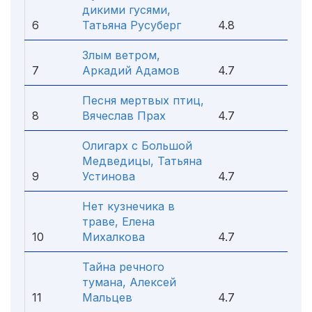
дикими гусями,
6
Татьяна Русуберг
4.8
Злым ветром,
7
Аркадий Адамов
4.7
Песня мертвых птиц,
8
Вячеслав Прах
4.7
Олигарх с Большой
Медведицы, Татьяна
9
Устинова
4.7
Нет кузнечика в
траве, Елена
10
Михалкова
4.7
Тайна речного
тумана, Алексей
11
Мальцев
4.7