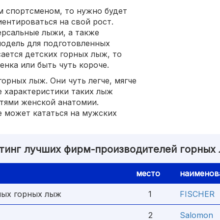
м спортсменом, то нужно будет
ентироваться на свой рост.
рсальные лыжи, а также
 модель для подготовленных
сается детских горных лыж, то
нка или быть чуть короче.
орных лыж. Они чуть легче, мягче
е характеристики таких лыж
тями женской анатомии.
е может кататься на мужских
тинг лучших фирм-производителей горных
место
наименов
ных горных лыж
1
FISCHER
2
Salomon