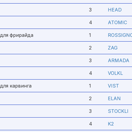
3
HEAD
4
ATOMIC
 для фрирайда
1
ROSSIGN
2
ZAG
3
ARMADA
4
VOLKL
для карвинга
1
VIST
2
ELAN
3
STOCKLI
4
K2