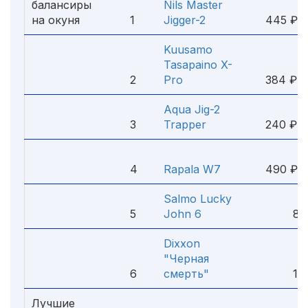
балансиры
Nils Master
на окуня
1
Jigger-2
445 ₽
Kuusamo
Tasapaino X-
2
Pro
384 ₽
Aqua Jig-2
3
Trapper
240 ₽
4
Rapala W7
490 ₽
Salmo Lucky
5
John 6
80 
Dixxon
"Черная
6
смерть"
199
Лучшие