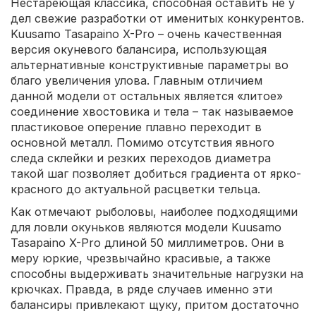
Нестареющая классика, способная оставить не у
дел свежие разработки от именитых конкурентов.
Kuusamo Tasapaino X-Pro – очень качественная
версия окуневого балансира, использующая
альтернативные конструктивные параметры во
благо увеличения улова. Главным отличием
данной модели от остальных является «литое»
соединение хвостовика и тела – так называемое
пластиковое оперение плавно переходит в
основной металл. Помимо отсутствия явного
следа склейки и резких переходов диаметра
такой шаг позволяет добиться градиента от ярко-
красного до актуальной расцветки тельца.
Как отмечают рыболовы, наиболее подходящими
для ловли окуньков являются модели Kuusamo
Tasapaino X-Pro длиной 50 миллиметров. Они в
меру юркие, чрезвычайно красивые, а также
способны выдерживать значительные нагрузки на
крючках. Правда, в ряде случаев именно эти
балансиры привлекают щуку, притом достаточно