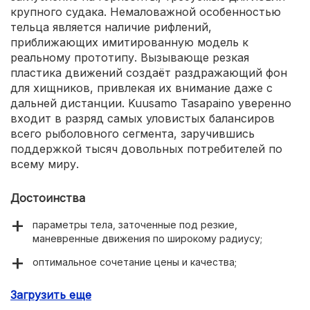
крупного судака. Немаловажной особенностью
тельца является наличие рифлений,
приближающих имитированную модель к
реальному прототипу. Вызывающе резкая
пластика движений создаёт раздражающий фон
для хищников, привлекая их внимание даже с
дальней дистанции. Kuusamo Tasapaino уверенно
входит в разряд самых уловистых балансиров
всего рыболовного сегмента, заручившись
поддержкой тысяч довольных потребителей по
всему миру.
Достоинства
параметры тела, заточенные под резкие,
маневренные движения по широкому радиусу;
оптимальное сочетание цены и качества;
наличие рифления по всей площади тельца;
Загрузить еще
крепкая фурнитура с высоким показателем зацепа;