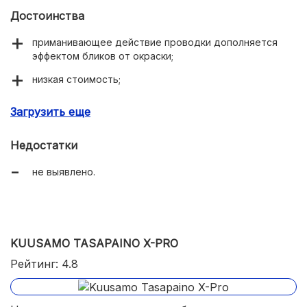
Достоинства
приманивающее действие проводки дополняется
эффектом бликов от окраски;
низкая стоимость;
качественное исполнение;
Загрузить еще
возможность заглубляться на 14 метров;
Недостатки
28 вариантов цветовых схем;
не выявлено.
наличие удлинённого тройника для использования
балансира в качестве вертикальной блесны.
KUUSAMO TASAPAINO X-PRO
Рейтинг: 4.8