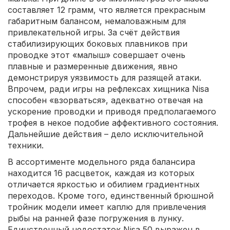
составляет 12 грамм, что является прекрасным
габаритным балансом, немаловажным для
привлекательной игры. За счёт действия
стабилизирующих боковых плавников при
проводке этот «малыш» совершает очень
плавные и размеренные движения, явно
демонстрируя уязвимость для разящей атаки.
Впрочем, ради игры на рефлексах хищника Nisa
способен «взорваться», адекватно отвечая на
ускорение проводки и приводя предполагаемого
трофея в некое подобие аффективного состояния.
Дальнейшие действия – дело исключительной
техники.
В ассортименте модельного ряда балансира
находится 16 расцветок, каждая из которых
отличается яркостью и обилием градиентных
переходов. Кроме того, единственный брюшной
тройник модели имеет каплю для привлечения
рыбы на ранней фазе погружения в лунку.
Единственный недостаток Nisa 50 выражен в