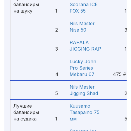
балансиры
Scorana ICE
на щуку
1
FOX 55
198
Nils Master
2
Nisa 50
388
RAPALA
3
JIGGING RAP
160
Lucky John
Pro Series
4
Mebaru 67
475 ₽
Nils Master
5
Jigging Shad
258
Лучшие
Kuusamo
балансиры
Tasapaino 75
на судака
1
мм
501