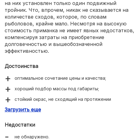
на них установлен только один подвижный
тройник. Что, впрочем, никак не сказывается на
количестве сходов, которое, по словам
рыболовов, крайне мало. Несмотря на высокую
стоимость приманка не имеет явных недостатков,
компенсируя затраты на приобретение
долговечностью и вышеобозначенной
эффективностью.
Достоинства
оптимальное сочетание цены и качества;
хороший подбор массы под габариты;
стойкий окрас, не сходящий на протяжении
нескольких сезонов частой рыбалки;
Загрузить еще
высокая степень долговечности;
Недостатки
витиеватое движение, играющее против рефлексов
хищника.
не обнаружено.