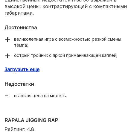
высокой цены, контрастирующей с компактными
габаритами.
Достоинства
великолепная игра с возможностью резкой смены
темпа;
острый тройник с яркой приманивающей каплей;
16 окрасов в ассортименте линейки;
Загрузить еще
оптимальные размеры для ловли щуки, окуня и
судака;
Недостатки
высокое качество производства.
высокая цена на модель.
RAPALA JIGGING RAP
Рейтинг: 4.8