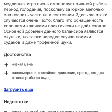
медленная игра очень импонирует хищной рыбе в
период голодания, поскольку за юркой мелочью
она поспеть часто не в состоянии. Здесь же атаки
случаются очень часто, благо что оснащённость
хорошими крючками практически не даёт сходов.
Основной добычей данного балансира являются
окуньки, но также нередки случаи поимки
судаков и даже трофейной щуки.
Достоинства
низкая цена;
равномерное, спокойное движение, пригодное для
отлова рыбы со льда;
приемлемое качество обвеса;
Загрузить еще
оптимальная развесовка для заданной формы.
Недостатки
неопрятное оформление с резкими и неровными