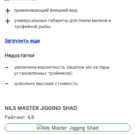
приманивающий внешний вид;
универсальные габариты для ловли мелкой и
трофейной рыбы;
наличие двух подвижных тройников от компании
Загрузить еще
Owner;
возможность изменения игры балансира при
Недостатки
проводке (за счёт отверстий в спинной части).
увеличена вероятность зацепов (из-за пары
установленных тройников);
довольно высокая стоимость.
NILS MASTER JIGGING SHAD
Рейтинг: 4.6