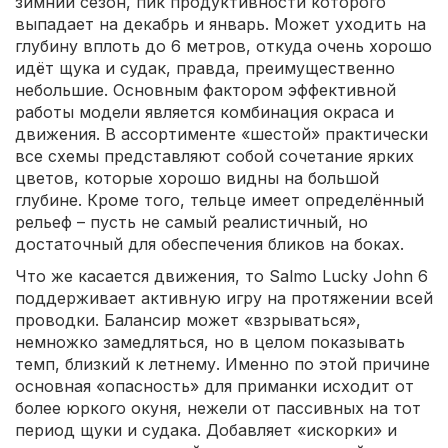
зимний сезон, пик продуктивности которого
выпадает на декабрь и январь. Может уходить на
глубину вплоть до 6 метров, откуда очень хорошо
идёт щука и судак, правда, преимущественно
небольшие. Основным фактором эффективной
работы модели является комбинация окраса и
движения. В ассортименте «шестой» практически
все схемы представляют собой сочетание ярких
цветов, которые хорошо видны на большой
глубине. Кроме того, тельце имеет определённый
рельеф – пусть не самый реалистичный, но
достаточный для обеспечения бликов на боках.
Что же касается движения, то Salmo Lucky John 6
поддерживает активную игру на протяжении всей
проводки. Балансир может «взрываться»,
немножко замедляться, но в целом показывать
темп, близкий к летнему. Именно по этой причине
основная «опасность» для приманки исходит от
более юркого окуня, нежели от пассивных на тот
период щуки и судака. Добавляет «искорки» и