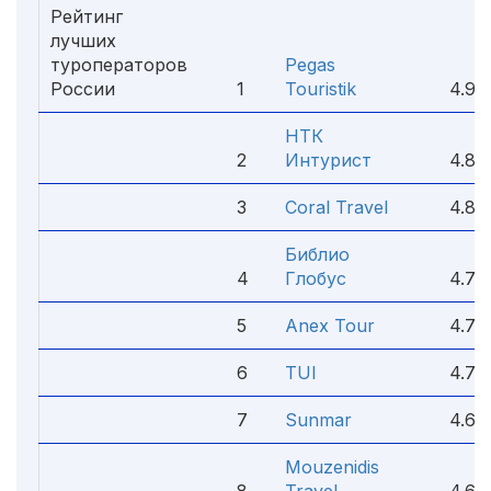
Рейтинг
лучших
туроператоров
Pegas
России
1
Touristik
4.9
НТК
2
Интурист
4.8
3
Coral Travel
4.8
Библио
4
Глобус
4.7
5
Anex Tour
4.7
6
TUI
4.7
7
Sunmar
4.6
Mouzenidis