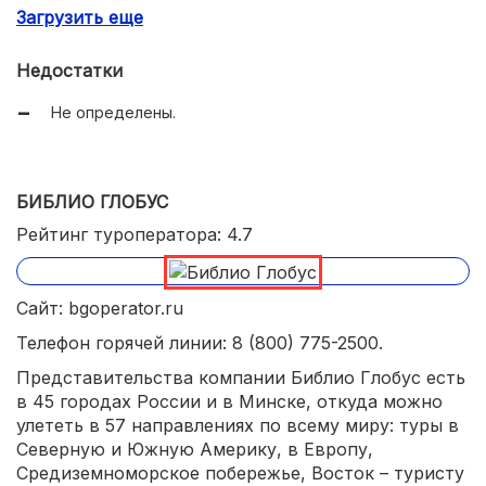
Загрузить еще
Заселение в отели от 3-х звёзд и виллы;
Есть направление семейного, корпоративного
Недостатки
отдыха;
Не определены.
Бюджетные и премиальные туры;
Много собственных отелей.
БИБЛИО ГЛОБУС
Рейтинг туроператора: 4.7
Сайт: bgoperator.ru
Телефон горячей линии: 8 (800) 775-2500.
Представительства компании Библио Глобус есть
в 45 городах России и в Минске, откуда можно
улететь в 57 направлениях по всему миру: туры в
Северную и Южную Америку, в Европу,
Средиземноморское побережье, Восток – туристу