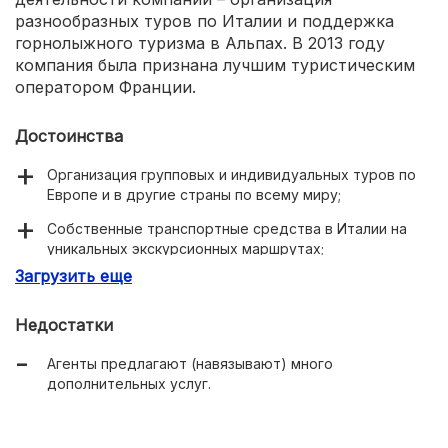
разнообразных туров по Италии и поддержка
горнолыжного туризма в Альпах. В 2013 году
компания была признана лучшим туристическим
оператором Франции.
Достоинства
Организация групповых и индивидуальных туров по
Европе и в другие страны по всему миру;
Собственные транспортные средства в Италии на
уникальных экскурсионных маршрутах;
Загрузить еще
Организация деловых поездок;
Бронирование онлайн номеров в партнёрских отелях,
Недостатки
трансферов, экскурсий, круизов;
Агенты предлагают (навязывают) много
Продажа билетов авиакомпаний и железных дорог в
дополнительных услуг.
России и за рубежом;
14 представительств в России и в европейских
странах.