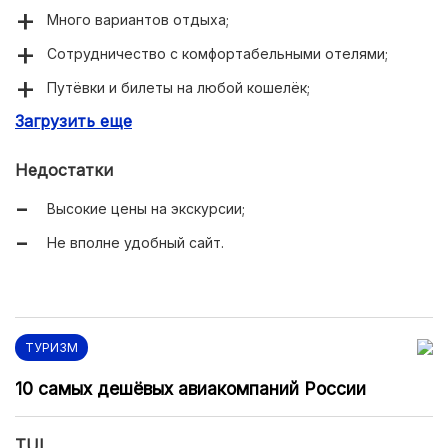
Много вариантов отдыха;
Сотрудничество с комфортабельными отелями;
Путёвки и билеты на любой кошелёк;
Загрузить еще
Все варианты времяпровождения (спорт, пляж,
экскурсии, тематические программы);
Недостатки
Представительства в Белоруссии, Казахстане,
Украине;
Высокие цены на экскурсии;
Есть собственные отели.
Не вполне удобный сайт.
ТУРИЗМ
10 самых дешёвых авиакомпаний России
TUI