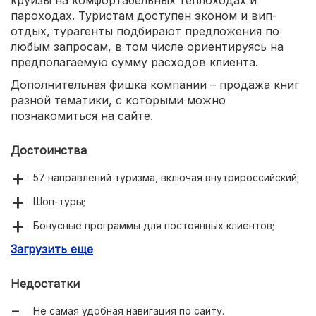
пароходах. Туристам доступен эконом и вип-
отдых, турагенты подбирают предложения по
любым запросам, в том числе ориентируясь на
предполагаемую сумму расходов клиента.
Дополнительная фишка компании – продажа книг
разной тематики, с которыми можно
познакомиться на сайте.
Достоинства
57 направлений туризма, включая внутрироссийский;
Шоп-туры;
Бонусные программы для постоянных клиентов;
Загрузить еще
Разные варианты оплаты туров, в ом числе
рассрочка;
Недостатки
Множество предложений раннего бронирования;
Не самая удобная навигация по сайту.
Продажа книг на разные темы.