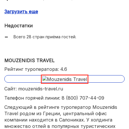
Сопровождение клиентов на протяжении всей
Загрузить еще
поездки;
Удобная навигация по сайту;
Недостатки
Сравнительно невысокие цены на туры по
Всего 28 стран приёма гостей.
популярным направлениям.
MOUZENIDIS TRAVEL
Рейтинг туроператора: 4.6
Сайт: mouzenidis-travel.ru
Телефон горячей линии: 8 (800) 707-44-09
Следующий в рейтинге туроператор Mouzenidis
Travel родом из Греции, центральный офис
компании находится в Салониках. У холдинга
множество отлей в популярных туристических