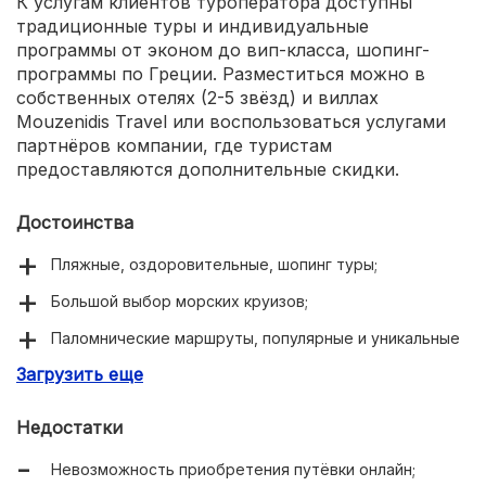
К услугам клиентов туроператора доступны
традиционные туры и индивидуальные
программы от эконом до вип-класса, шопинг-
программы по Греции. Разместиться можно в
собственных отелях (2-5 звёзд) и виллах
Mouzenidis Travel или воспользоваться услугами
партнёров компании, где туристам
предоставляются дополнительные скидки.
Достоинства
Пляжные, оздоровительные, шопинг туры;
Большой выбор морских круизов;
Паломнические маршруты, популярные и уникальные
экскурсионные программы;
Загрузить еще
Организация деловых и образовательных поездок;
Недостатки
Организация шоу-программ и зрелищных
мероприятий, мастер-классов;
Невозможность приобретения путёвки онлайн;