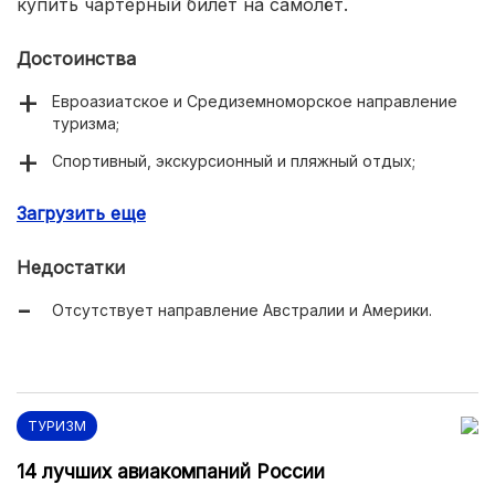
купить чартерный билет на самолёт.
Достоинства
Евроазиатское и Средиземноморское направление
туризма;
Спортивный, экскурсионный и пляжный отдых;
Высокий уровень обслуживания и предоставляемых
Загрузить еще
услуг;
Много предложений внутрироссийских туров;
Недостатки
Удобный сайт;
Отсутствует направление Австралии и Америки.
Представительства во многих принимающих странах
и городах;
Одна из самых крупных компаний в России.
ТУРИЗМ
14 лучших авиакомпаний России