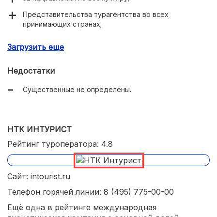
Представительства турагентства во всех
принимающих странах;
Есть собственные отели в разных государствах;
Загрузить еще
Сотрудничество с лучшими отелями и
авиакомпаниями;
Недостатки
Покупка авиа и ж/д билетов;
Существенные не определены.
Обслуживание клиентов любого класса;
Удобный сервис работы с клиентами;
НТК ИНТУРИСТ
Постоянные горящие предложения и акции.
Рейтинг туроператора: 4.8
Сайт: intourist.ru
Телефон горячей линии: 8 (495) 775-00-00
Ещё одна в рейтинге международная