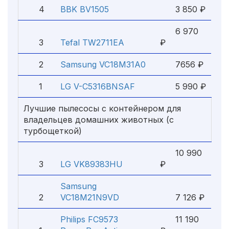
4
BBK BV1505
3 850 ₽
6 970
3
Tefal TW2711EA
₽
2
Samsung VC18M31A0
7656 ₽
1
LG V-C5316BNSAF
5 990 ₽
Лучшие пылесосы с контейнером для
владельцев домашних животных (с
турбощеткой)
10 990
3
LG VK89383HU
₽
Samsung
2
VC18M21N9VD
7 126 ₽
Philips FC9573
11 190