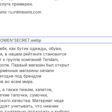
слуга примерки.
i: ru.intimissimi.com
бя, как бутик одежды, обуви,
я, в нашем рейтинге становится
 к группе компаний Tendam,
вропе. Первый магазин был открыт
фирменные магазины начали
Сегодня под брендом
ов во всем мире.
 а также пижам, халатов,
гкие тапочки, сумочки,
охого качества. Материал чаще
едует учитывать, что нижнее
но тщательно подходить к выбору