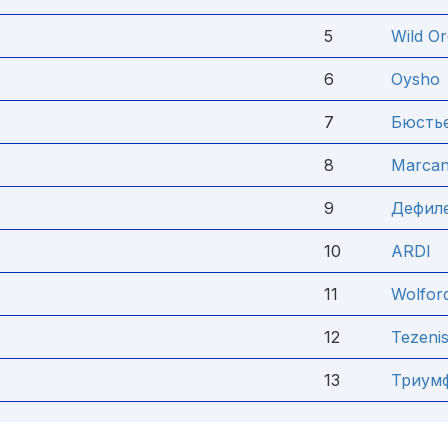
5
Wild Or
6
Oysho
7
Бюсть
8
Marcan
9
Дефил
10
ARDI
11
Wolfor
12
Tezeni
13
Триум