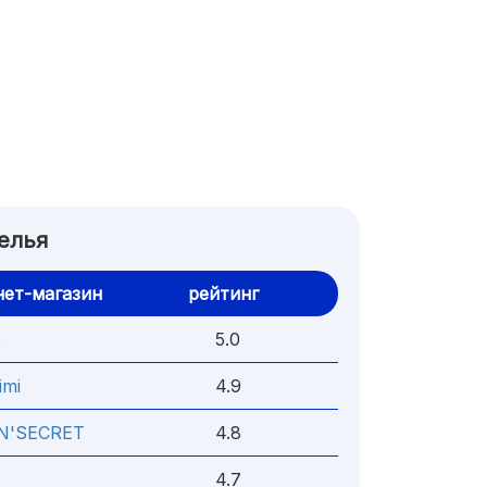
елья
ет-магазин
рейтинг
o
5.0
imi
4.9
'SECRET
4.8
4.7