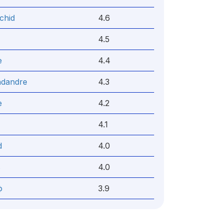
chid
4.6
4.5
е
4.4
dandre
4.3
е
4.2
4.1
d
4.0
s
4.0
ф
3.9