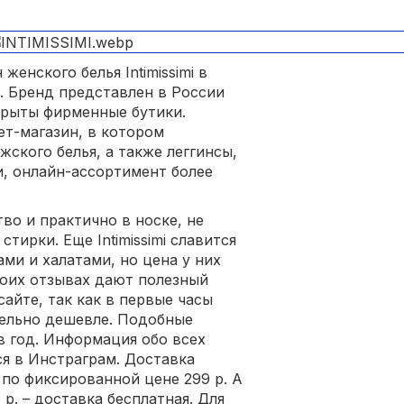
енского белья Intimissimi в
. Бренд представлен в России
крыты фирменные бутики.
ет-магазин, в котором
ского белья, а также леггинсы,
ти, онлайн-ассортимент более
во и практично в носке, не
тирки. Еще Intimissimi славится
и и халатами, но цена у них
воих отзывах дают полезный
сайте, так как в первые часы
тельно дешевле. Подобные
в год. Информация обо всех
ся в Инстраграм. Доставка
 по фиксированной цене 299 р. А
р. – доставка бесплатная. Для