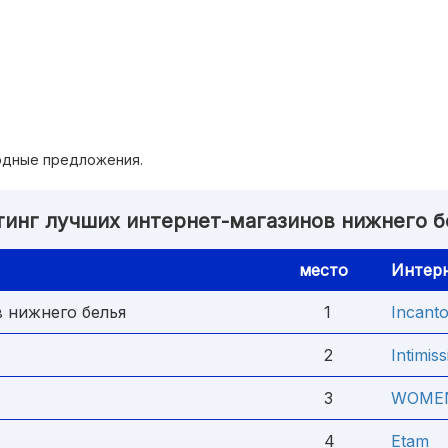
годные предложения.
тинг лучших интернет-магазинов нижнего б
место
Интерн
 нижнего белья
1
Incant
2
Intimiss
3
WOMEN
4
Etam