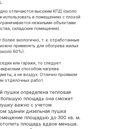
.
дно отличаются высоким КПД (около
зя использовать в помещениях с плохой
ограничивается нежилыми объектами
ства, складские помещения).
более экологично, т. к. отработанные
 можно применять для обогрева жилых
(около 60%).
седки или гаражи, то следует
ракрасным способом нагрева.
меты, а не воздух. Отлично проявили
ии отделочных работ.
ой пушки определена тепловая
м большую площадь она сможет
пушку важно с учетом
вом здании дизельная пушка
омещение площадью до 300 кв. м.
 отопить площадь вдвое меньше.