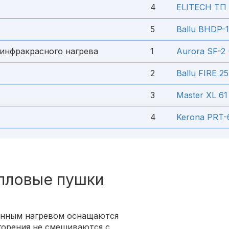
4
ELITECH ТП 
5
Ballu BHDP-1
инфракрасного нагрева
1
Aurora SF-2 
2
Ballu FIRE 25
3
Master XL 61
4
Kerona PRT-6
пловые пушки
енным нагревом оснащаются
горения не смешиваются с