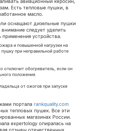
аливать авиационный керосин,
зам. Есть тепловые пушки, в
работанное масло.
ели оснащают дизельные пушки
 внимание следует уделить
 применения устройства.
ожара и повышенной нагрузки на
 пушку при неправильной работе
о отключит обогреватель, если он
ьного положения.
ладельца от ожогов при запуске
иками портала
rankquality.com
ных тепловых пушек. Все эти
ированных магазинах России.
ала expertology опиралась на
вая отзывы отечественных