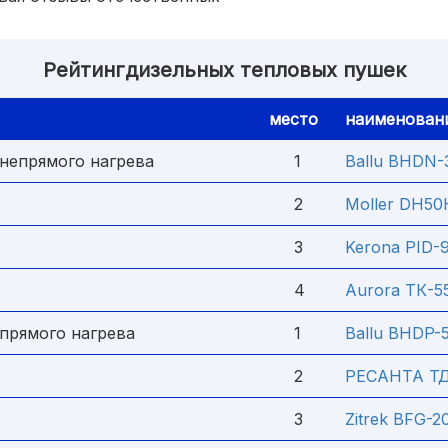
Рейтингдизельных тепловых пушек
место
наименован
непрямого нагрева
1
Ballu BHDN-3
2
Moller DH50
3
Kerona PID-9
4
Aurora ТК-55
прямого нагрева
1
Ballu BHDP-5
2
РЕСАНТА ТД
3
Zitrek BFG-2