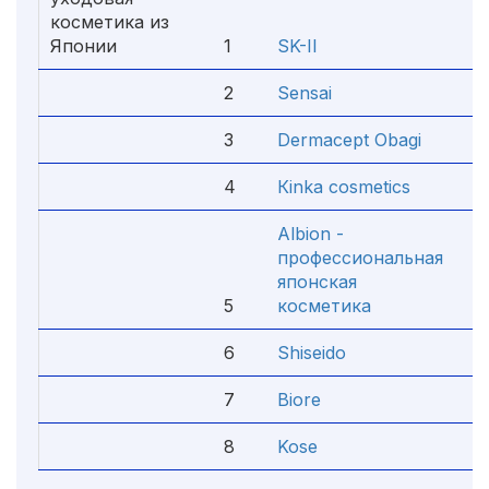
косметика из
Японии
1
SK-II
2
Sensai
3
Dermacept Obagi
4
Кinka cosmetics
Albion -
профессиональная
японская
5
косметика
6
Shiseido
7
Biore
8
Kose