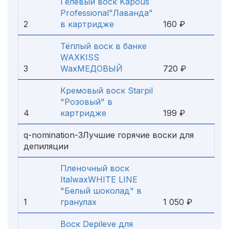
Гелевый воск Kapous
Professional"Лаванда"
2
в картридже
160 ₽
Тёплый воск в банке
WAXKISS
3
WaxМЕДОВЫЙ
720 ₽
Кремовый воск Starpil
"Розовый" в
4
картридже
199 ₽
q-nomination-3Лучшие горячие воски для
депиляции
Пленочный воск
ItalwaxWHITE LINE
"Белый шоколад" в
1
гранулах
1 050 ₽
Воск Depileve для