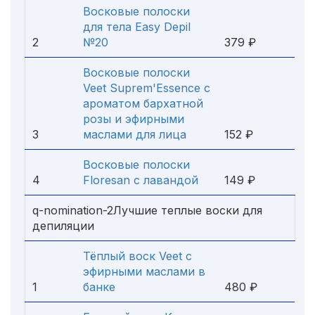
Восковые полоски
для тела Easy Depil
2
№20
379 ₽
Восковые полоски
Veet Suprem'Essence с
ароматом бархатной
розы и эфирными
3
маслами для лица
152 ₽
Восковые полоски
4
Floresan с лавандой
149 ₽
q-nomination-2Лучшие теплые воски для
депиляции
Тёплый воск Veet с
эфирными маслами в
1
банке
480 ₽