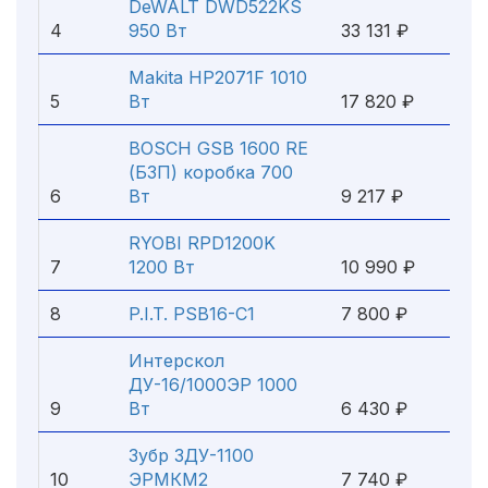
DeWALT DWD522KS
4
950 Вт
33 131 ₽
Makita HP2071F 1010
5
Вт
17 820 ₽
BOSCH GSB 1600 RE
(БЗП) коробка 700
6
Вт
9 217 ₽
RYOBI RPD1200K
7
1200 Вт
10 990 ₽
8
P.I.T. PSB16-C1
7 800 ₽
Интерскол
ДУ-16/1000ЭР 1000
9
Вт
6 430 ₽
Зубр ЗДУ-1100
10
ЭРМКМ2
7 740 ₽