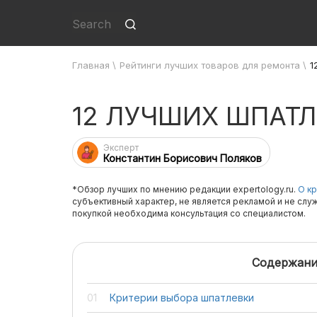
Главная
\
Рейтинги лучших товаров для ремонта
\
1
12 ЛУЧШИХ ШПАТ
Эксперт
Константин Борисович Поляков
*Обзор лучших по мнению редакции expertology.ru.
О кр
субъективный характер, не является рекламой и не слу
покупкой необходима консультация со специалистом.
Содержани
Критерии выбора шпатлевки