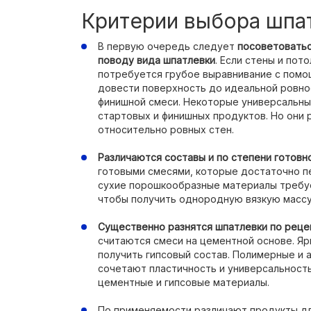
Критерии выбора шпа
В первую очередь следует
посоветоватьс
поводу вида шпатлевки
. Если стены и пот
потребуется грубое выравнивание с помо
довести поверхность до идеальной ровно
финишной смеси. Некоторые универсальн
стартовых и финишных продуктов. Но они
относительно ровных стен.
Различаются составы и по степени готовн
готовыми смесями, которые достаточно п
сухие порошкообразные материалы требуе
чтобы получить однородную вязкую массу
Существенно разнятся шпатлевки по реце
считаются смеси на цементной основе. Я
получить гипсовый состав. Полимерные и 
сочетают пластичность и универсальность
цементные и гипсовые материалы.
По применяемости различают продукты дл