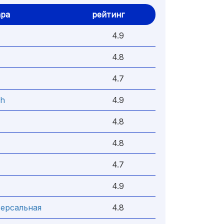
ара
рейтинг
4.9
4.8
4.7
sh
4.9
4.8
4.8
4.7
4.9
версальная
4.8