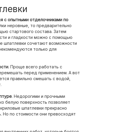
тлевки
я с опытными отделочниками по
олки неровные, то предварительно
щью стартового состава. Затем
сти и гладкости можно с помощью
ые шпатлевки сочетают возможности
 рекомендуются только для
ости
. Проще всего работать с
еремешать перед применением. А вот
тся правильно смешать с водой,
.
птуре
. Недорогими и прочными
рко белую поверхность позволяет
акриловые шпатлевки прекрасно
. Но по стоимости они превосходят
я внутренних работ, которые боятся