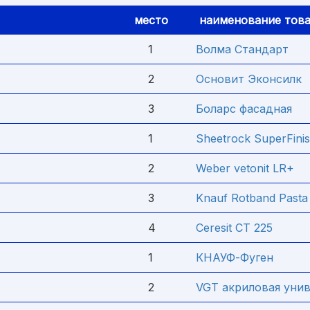
место
наименование тов
1
Волма Стандарт
2
Основит Эконсилк
3
Боларс фасадная
1
Sheetrock SuperFini
2
Weber vetonit LR+
3
Knauf Rotband Pasta
4
Ceresit CT 225
1
КНАУФ-Фуген
2
VGT акриловая уни