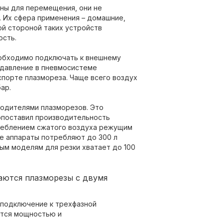
ны для перемещения, они не
. Их сфера применения – домашние,
ой стороной таких устройств
ость.
обходимо подключать к внешнему
 давление в пневмосистеме
спорте плазмореза. Чаще всего воздух
ар.
водителями плазморезов. Это
сопоставил производительность
реблением сжатого воздуха режущим
е аппараты потребляют до 300 л
вым моделям для резки хватает до 100
аются плазморезы с двумя
 подключение к трехфазной
ются мощностью и