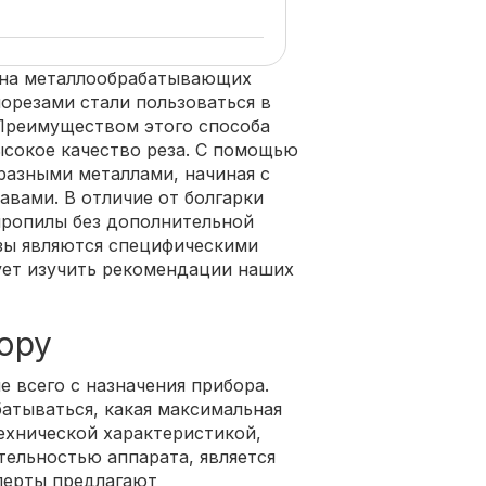
 на металлообрабатывающих
орезами стали пользоваться в
 Преимуществом этого способа
ысокое качество реза. С помощью
разными металлами, начиная с
авами. В отличие от болгарки
пропилы без дополнительной
зы являются специфическими
ует изучить рекомендации наших
ору
е всего с назначения прибора.
батываться, какая максимальная
ехнической характеристикой,
тельностью аппарата, является
перты предлагают