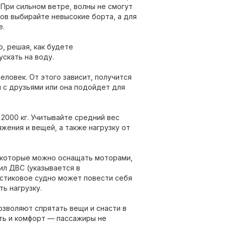
 При сильном ветре, волны не смогут
ков выбирайте невысокие борта, а для
е.
о, решая, как будете
скать на воду.
человек. От этого зависит, получится
и с друзьями или она подойдет для
 2000 кг. Учитывайте средний вес
жения и вещей, а также нагрузку от
, которые можно оснащать моторами,
л ДВС (указывается в
ластиковое судно может повести себя
ь нагрузку.
озволяют спрятать вещи и снасти в
ть и комфорт — пассажиры не