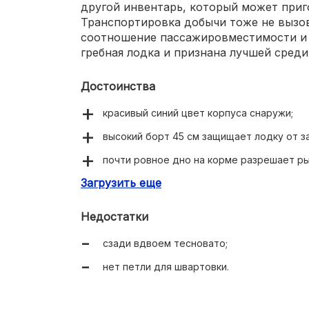
другой инвентарь, который может приго
Транспортировка добычи тоже не вызов
соотношение пассажировместимости и 
гребная лодка и признана лучшей среди
Достоинства
красивый синий цвет корпуса снаружи;
высокий борт 45 см защищает лодку от з
почти ровное дно на корме разрешает ры
Загрузить еще
спереди есть киль для сохранения устой
Недостатки
сзади вдвоем тесновато;
нет петли для швартовки.