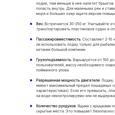
лодки, тем меньше в нее налетит брызгов.
попасть внутрь. Для маленьких рек и став
моря и больших озер ищите версии повыш
Вес.
Встречается 30-250 кг. Учитывайте эт
транспортировать пластиковое судно и спу
Пассажировместимость
. Составляет 2-10 
ли использовать лодку только для рыбалк
катания большой компании.
Грузоподъемность.
Варьируется от 150 до
пользователей, массу необходимого снаря
пойманного улова.
Разрешенная мощность двигателя
. Лодки
имеют максимальный предел лошадиных си
характеристиках). Если его превысить, п
на воде неконтролируемо или не выдержат
Количество рундуков
. Ящики с крышками п
скрытые места. Это повышает безопаснос