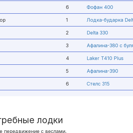
6
Фофан 400
тор
1
Лодка-бударка Del
2
Delta 330
3
Афалина-380 с бул
4
Laker T410 Plus
5
Афалина-390
6
Стелс 315
гребные лодки
е передвижение с веслами.