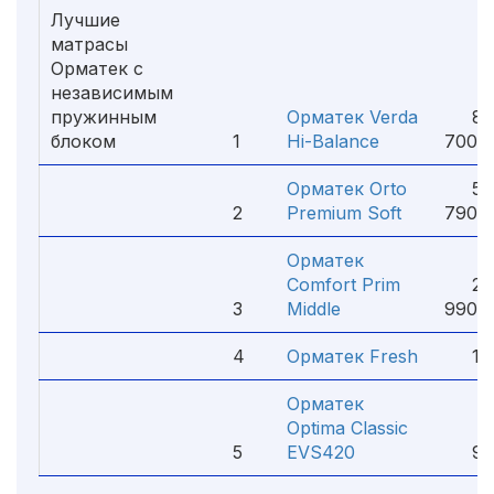
Лучшие
матрасы
Орматек с
независимым
пружинным
Орматек Verda
83
блоком
1
Hi-Balance
700 
Орматек Orto
52
2
Premium Soft
790 
Орматек
Comfort Prim
22
3
Middle
990 
4
Орматек Fresh
11 0
Орматек
Optima Classic
5
EVS420
9 2