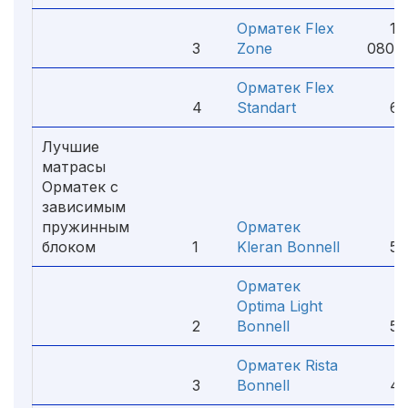
Орматек Flex
10
3
Zone
080 
Орматек Flex
4
Standart
6 3
Лучшие
матрасы
Орматек с
зависимым
пружинным
Орматек
блоком
1
Kleran Bonnell
5 4
Орматек
Optima Light
2
Bonnell
5 1
Орматек Rista
3
Bonnell
4 8