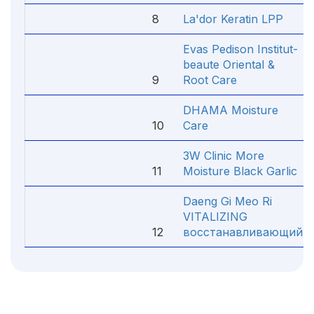
8
La'dor Keratin LPP
Evas Pedison Institut-
beaute Oriental &
9
Root Care
DHAMA Moisture
10
Care
3W Clinic More
11
Moisture Black Garlic
Daeng Gi Meo Ri
VITALIZING
12
восстанавливающий