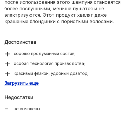
после использования этого шампуня становятся
более послушными, меньше пушатся и не
электризуются. Этот продукт хвалят даже
крашеные блондинки с пористыми волосами.
Достоинства
хорошо продуманный состав;
особая технология производства;
красивый флакон, удобный дозатор;
Загрузить еще
бережно и эффективно очищает волосы;
питает, увлажняет;
Недостатки
ненавязчивый аромат;
не выявлены.
экономично расходуется.