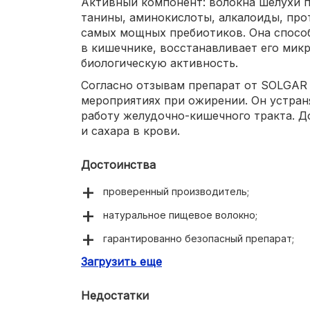
Активный компонент: волокна шелухи 
танины, аминокислоты, алкалоиды, про
самых мощных пребиотиков. Она способ
в кишечнике, восстанавливает его мик
биологическую активность.
Согласно отзывам препарат от SOLGAR
мероприятиях при ожирении. Он устран
работу желудочно-кишечного тракта. Д
и сахара в крови.
Достоинства
проверенный производитель;
натуральное пищевое волокно;
гарантированно безопасный препарат;
Загрузить еще
улучшение моторики кишечника;
очищение от шлаков и токсинов.
Недостатки