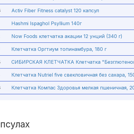
6
Activ Fiber Fitness catalyst 120 капсул
Hashmi Ispaghol Psyllium 140г
2
Now Foods клетчатка акации 12 унций (340 г)
3
Клетчатка Оргтиум топинамбура, 180 г
4
СИБИРСКАЯ КЛЕТЧАТКА Клетчатка "Безглютенов
5
Клетчатка Nutriel five свекловичная без сахара, 15
6
Клетчатка Компас Здоровья мелкая пшеничная, 20
апсулах