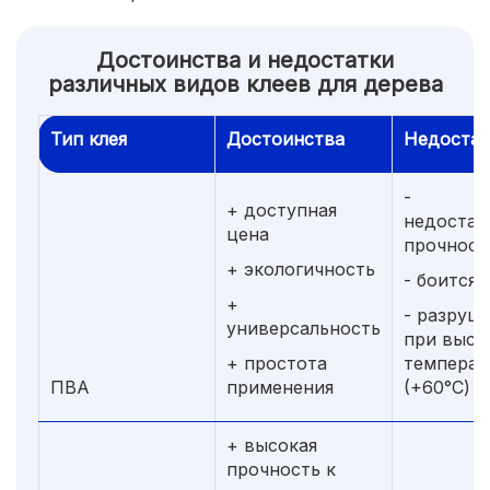
Достоинства и недостатки
различных видов клеев для дерева
Тип клея
Достоинства
Недостат
-
+ доступная
недостат
цена
прочност
+ экологичность
- боится 
+
- разруш
универсальность
при высо
+ простота
температ
ПВА
применения
(+60°С)
+ высокая
прочность к