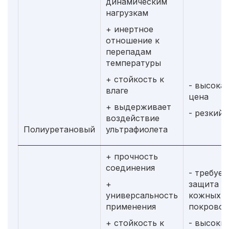
динамическим
нагрузкам
+ инертное
отношение к
перепадам
температуры
+ стойкость к
- высокая
влаге
цена
+ выдерживает
- резкий 
воздействие
Полиуретановый
ультрафиолета
+ прочность
соединения
- требует
+
защита
универсальность
кожных
применения
покровов
+ стойкость к
- высоки