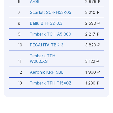
6
A-06
2 979 ₽
7
Scarlett SC-FH53K05
3 210 ₽
8
Ballu BIH-S2-0.3
2 590 ₽
9
Timberk TCH A5 800
2 217 ₽
10
РЕСАНТА ТВК-3
3 820 ₽
Timberk TFH
11
W200.XS
3 122 ₽
12
Aeronik KRP-5BE
1 990 ₽
13
Timberk TFH T15XCZ
1 230 ₽