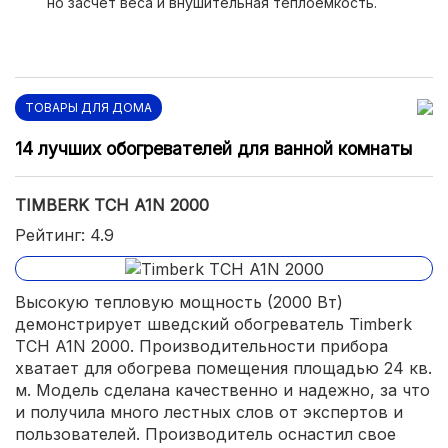
но засчет веса и внушительная теплоемкость.
время, от месяца и более.
ТОВАРЫ ДЛЯ ДОМА
14 лучших обогревателей для ванной комнаты
TIMBERK TCH A1N 2000
Рейтинг: 4.9
Высокую тепловую мощность (2000 Вт)
демонстрирует шведский обогреватель Timberk
TCH A1N 2000. Производительности прибора
хватает для обогрева помещения площадью 24 кв.
м. Модель сделана качественно и надежно, за что
и получила много лестных слов от экспертов и
пользователей. Производитель оснастил свое