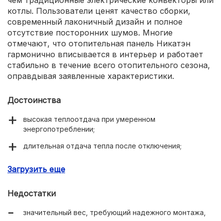
котлы. Пользователи ценят качество сборки,
современный лаконичный дизайн и полное
отсутствие посторонних шумов. Многие
отмечают, что отопительная панель Никатэн
гармонично вписывается в интерьер и работает
стабильно в течение всего отопительного сезона,
оправдывая заявленные характеристики.
Достоинства
высокая теплоотдача при умеренном
энергопотреблении;
длительная отдача тепла после отключения;
качественные материалы и современный дизайн;
Загрузить еще
полная бесшумность и безопасность эксплуатации;
Недостатки
длительный срок службы с пятилетней гарантией.
значительный вес, требующий надежного монтажа,
можно оставлять без присмотра на длительное