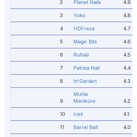
2
Planet Nails
4.9
3
Yoko
4.8
4
HDFreza
4.7
5
Magic Bits
4.6
6
RuNail
4.5
7
Patrisa Nail
4.4
8
In'Garden
4.3
Mühle
9
Maniküre
4.2
10
Irisk
4.1
11
Barrel Ball
4.0