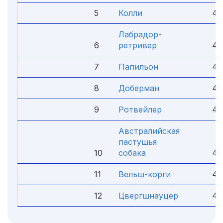
5
Колли
4.
Лабрадор-
6
ретривер
4.
7
Папильон
4.
8
Доберман
4.
9
Ротвейлер
4.
Австралийская
пастушья
10
собака
4.
11
Вельш-корги
4.
12
Цвергшнауцер
4.