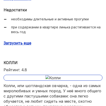
Недостатки
необходимы длительные и активные прогулки
при содержании в квартире линька растягивается на
весь год
склонность к болезням глаз и опорно-двигательного
Загрузить еще
аппарата
КОЛЛИ
Рейтинг: 4.8
Колли, или шотландская овчарка, - одна из самых
миролюбивых и умных пород. У неё много общего
с другими пастушьими собаками: она легко
обучается, не любит сидеть на месте, охотно