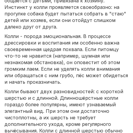
общается с детьми, привязана к хозяину.
Инстинкт у колли проявляется своеобразно: на
прогулке собака будет пытаться собрать в "стаю"
детей или хозяев, если они отойдут слишком
далеко друг от друга.
Колли - порода эмоциональная. В процессе
дрессировки и воспитания им особенно важна
своевременная щедрая похвала. Если питомцу
что-то не нравится (например, шумная или
незнакомая обстановка), он оповестит об этом
громким лаем. Если не уделять колли внимания
или обращаться с ним грубо, пёс может обидеться
и начать проказничать.
Колли бывают двух разновидностей: с короткой
шерстью и с длинной. Длинношёрстные колли
гораздо более популярны, имеют узнаваемый
элегантный вид. При этом они достаточно
чистоплотны, а их шерсть не требует
дополнительного ухода, кроме регулярного
вычёсывания. Колли с длинной шерстью обычно