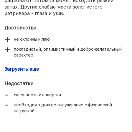
рациона от питомца может исходить резкий
запах. Другие слабые места золотистого
ретривера - глаза и уши.
Достоинства
не склонны к лаю
покладистый, оптимистичный и доброжелательный
характер
подойдёт начинающему собаководу
Загрузить еще
любит детей
Недостатки
склонность к аллергии
необходимо долгое выгуливание с физической
нагрузкой