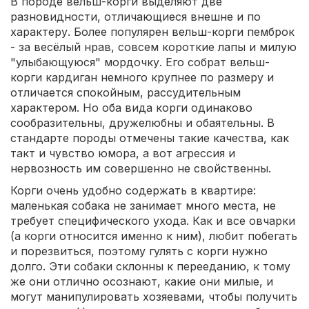
В породе вельш-корги выделяют две
разновидности, отличающиеся внешне и по
характеру. Более популярен вельш-корги пемброк
- за весёлый нрав, совсем короткие лапы и милую
"улыбающуюся" мордочку. Его собрат вельш-
корги кардиган немного крупнее по размеру и
отличается спокойным, рассудительным
характером. Но оба вида корги одинаково
сообразительны, дружелюбны и обаятельны. В
стандарте породы отмечены такие качества, как
такт и чувство юмора, а вот агрессия и
нервозность им совершенно не свойственны.
Корги очень удобно содержать в квартире:
маленькая собака не занимает много места, не
требует специфического ухода. Как и все овчарки
(а корги относится именно к ним), любит побегать
и порезвиться, поэтому гулять с корги нужно
долго. Эти собаки склонны к перееданию, к тому
же они отлично осознают, какие они милые, и
могут манипулировать хозяевами, чтобы получить